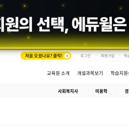
회원의 선택,
에듀윌
은
처음 오셨나요? 클릭!
로그인
회원가입
학
교육원 소개
개설과목보기
학습지원
사회복지사
미용학
경