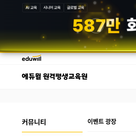
AI 교육
시니어 교육
글로벌 교육
5
8
7
만
에듀윌 원격평생교육원
커뮤니티
이벤트 광장