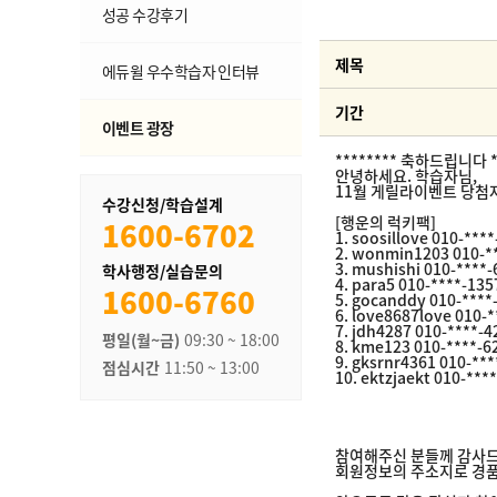
성공 수강후기
제목
에듀윌 우수학습자 인터뷰
기간
이벤트 광장
******** 축하드립니다 *
안녕하세요. 학습자님,
11월 게릴라이벤트 당첨
수강신청/학습설계
[행운의 럭키팩]
1600-6702
1. soosillove 010-***
2. wonmin1203 010-*
3. mushishi 010-****
학사행정/실습문의
4. para5 010-****-135
1600-6760
5. gocanddy 010-****
6. love8687love 010-
7. jdh4287 010-****-4
평일(월~금)
09:30 ~ 18:00
8. kme123 010-****-6
9. gksrnr4361 010-**
점심시간
11:50 ~ 13:00
10. ektzjaekt 010-***
참여해주신 분들께 감사드
회원정보의 주소지로 경품