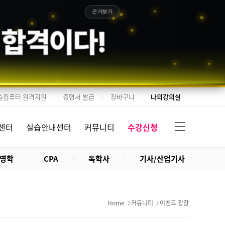
근거보기
 합격이다!
습컴퓨터 원격지원
증명서 발급
장바구니
나의강의실
센터
실습안내센터
커뮤니티
수강신청
영학
CPA
독학사
기사/산업기사
Home
커뮤니티
이벤트 광장