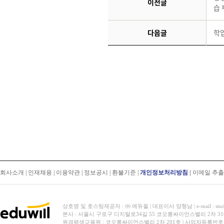
이전글
습
다음글
학
회사소개
|
인재채용
|
이용약관
|
정보공시
|
환불기준
|
개인정보처리방침
|
이메일 추
상호명 및 호스팅제공자 : ㈜ 에듀윌 | 대표이사 양형남 | e-mail : stud
본사 : 서울시 구로구 디지털로34길 55 코오롱싸이언스밸리 2차 31
원격평생교육원 : 코오롱싸이언스밸리 2차 201호 | 사업자등록번호 119-