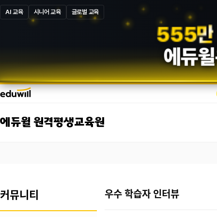
AI 교육
시니어 교육
글로벌 교육
5
8
7
만
에듀윌
에듀윌 원격평생교육원
커뮤니티
우수 학습자 인터뷰