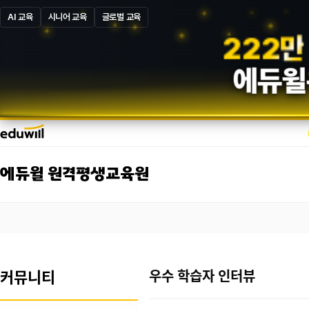
AI 교육
시니어 교육
글로벌 교육
5
8
7
만
에듀윌
에듀윌 원격평생교육원
커뮤니티
우수 학습자 인터뷰