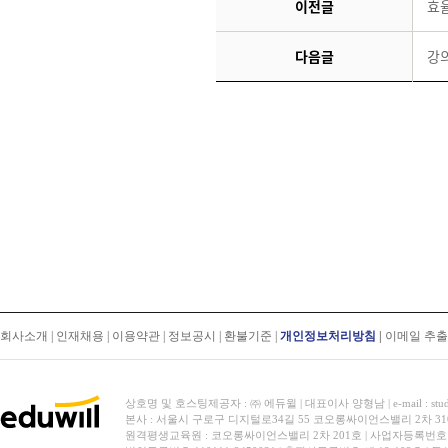
이전글
효
다음글
강
회사소개
|
인재채용
|
이용약관
|
정보공시
|
환불기준
|
개인정보처리방침
|
이메일 추
상호명 및 호스팅제공자 : ㈜ 에듀윌 | 대표이사 양형남 | e-mail : stud
본사 : 서울시 구로구 디지털로34길 55 코오롱싸이언스밸리 2차 31
원격평생교육원 : 코오롱싸이언스밸리 2차 201호 | 사업자등록번호 119-