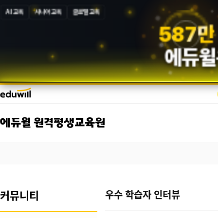
AI 교육
시니어 교육
글로벌 교육
5
8
7
만
에듀윌
에듀윌 원격평생교육원
커뮤니티
우수 학습자 인터뷰