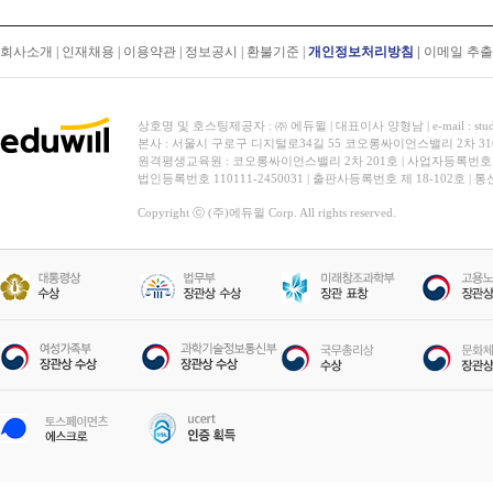
회사소개
|
인재채용
|
이용약관
|
정보공시
|
환불기준
|
개인정보처리방침
|
이메일 추
상호명 및 호스팅제공자 : ㈜ 에듀윌 | 대표이사 양형남 | e-mail : stud
본사 : 서울시 구로구 디지털로34길 55 코오롱싸이언스밸리 2차 31
원격평생교육원 : 코오롱싸이언스밸리 2차 201호 | 사업자등록번호 119-
법인등록번호 110111-2450031 | 출판사등록번호 제 18-102호 | 
Copyright ⓒ (주)에듀윌 Corp. All rights reserved.