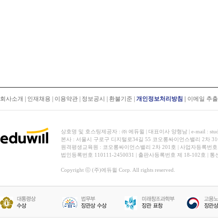
회사소개
|
인재채용
|
이용약관
|
정보공시
|
환불기준
|
개인정보처리방침
|
이메일 추
상호명 및 호스팅제공자 : ㈜ 에듀윌 | 대표이사 양형남 | e-mail : stud
본사 : 서울시 구로구 디지털로34길 55 코오롱싸이언스밸리 2차 31
원격평생교육원 : 코오롱싸이언스밸리 2차 201호 | 사업자등록번호 119-
법인등록번호 110111-2450031 | 출판사등록번호 제 18-102호 | 
Copyright ⓒ (주)에듀윌 Corp. All rights reserved.