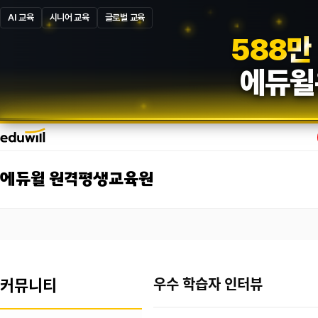
AI 교육
시니어 교육
글로벌 교육
5
8
7
만
에듀윌
에듀윌 원격평생교육원
커뮤니티
우수 학습자 인터뷰