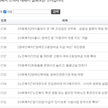
목
내용
번호
제목
[아동복지]아이돌보미 연 1회 건강검진 의무화…감염성 질환자 취업 제
1730
[사회복지]서울시, 장애인 등 ‘이동약자 전용 지도’ 개발
1729
[장애인복지]“장애인고용장려금 지급 개선” 국민청원
1728
[노인복지]'1인당 월 30만원' 고령자 계속고용장려금 지원 확대
1727
[아동복지]초등돌봄 운영시간 늘리고, 돌봄교실 만든다
1726
[사회복지]장애인학대범, 장애인관련기관 취업 제한
1725
[노인복지]"비대면으로 건강관리에 여가복지까지…스마트 경로당 설립
1724
[사회복지]"노인복지·후견 경험 있는 법인만 치매노인 후견인으로 선정
1723
[사회복지]"장기요양 수급자 '단기보호' 시범사업 전국으로 확대"
1722