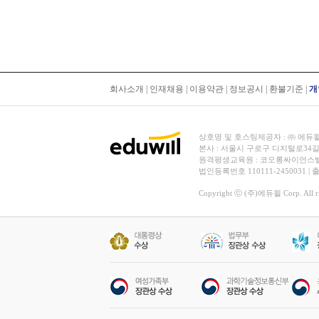
회사소개
|
인재채용
|
이용약관
|
정보공시
|
환불기준
|
개
상호명 및 호스팅제공자 : ㈜ 에듀윌 | 대
본사 : 서울시 구로구 디지털로34길
원격평생교육원 : 코오롱싸이언스밸리 2차
법인등록번호 110111-2450031 |
Copyright ⓒ (주)에듀윌 Corp. All rig