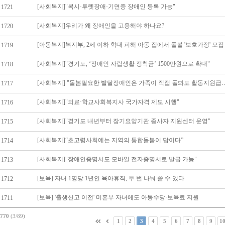
[사회복지]"복시·투렛장애·기면증 장애인 등록 가능"
1721
[사회복지]우리가 왜 장애인을 고용해야 하나요?
1720
[아동복지]복지부, 2세 이하 학대 피해 아동 집에서 돌볼 '보호가정' 모집
1719
[사회복지]"경기도, ‘장애인 자립생활 정착금’ 1500만원으로 확대"
1718
[사회복지] "돌봄필요한 발달장애인은 가족이
1717
[사회복지]"의료·학교사회복지사 국가자격 제도 시행"
1716
[사회복지]"경기도 내년부터 장기요양기관 종사자 지원센터 운영"
1715
[사회복지]“초고령사회에는 지역의 통합돌봄이 답이다”
1714
[사회복지]"장애인증명서도 모바일 전자증명서로 발급 가능"
1713
[보육] 자녀 1명당 1년인 육아휴직, 두 번 나눠 쓸 수 있다
1712
[보육] '출생신고 이전' 미혼부 자녀에도 아동수당·보육료 지원
1711
770
(3/89)
1
2
3
4
5
6
7
8
9
1