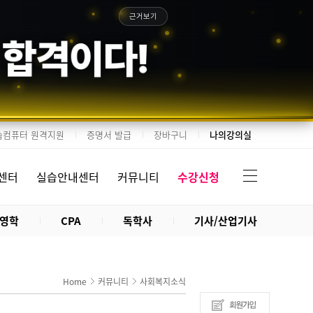
근거보기
 합격이다!
습컴퓨터 원격지원
증명서 발급
장바구니
나의강의실
센터
실습안내센터
커뮤니티
수강신청
영학
CPA
독학사
기사/산업기사
Home
커뮤니티
사회복지소식