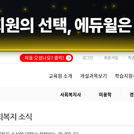
회원의 선택,
에듀윌
은
처음 오셨나요? 클릭!
로그인
회원가입
학
교육원 소개
개설과목보기
학습지원
사회복지사
미용학
경