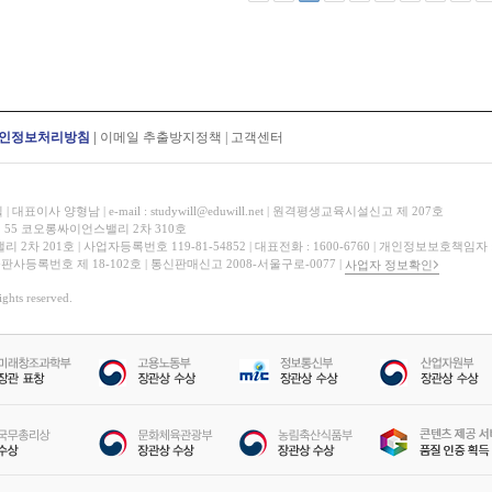
인정보처리방침
|
이메일 추출방지정책
|
고객센터
표이사 양형남 | e-mail : studywill@eduwill.net | 원격평생교육시설신고 제 207호
 55 코오롱싸이언스밸리 2차 310호
 201호 | 사업자등록번호 119-81-54852 | 대표전화 : 1600-6760 | 개인정보보호책임자
 출판사등록번호 제 18-102호 | 통신판매신고 2008-서울구로-0077 |
사업자 정보확인
hts reserved.