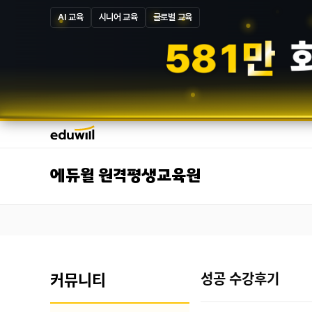
AI 교육
시니어 교육
글로벌 교육
5
8
7
만
에듀윌 원격평생교육원
커뮤니티
성공 수강후기