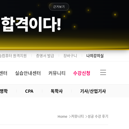
근거보기
 합격이다!
습컴퓨터 원격지원
증명서 발급
장바구니
나의강의실
센터
실습안내센터
커뮤니티
수강신청
영학
CPA
독학사
기사/산업기사
Home
커뮤니티
성공 수강 후기