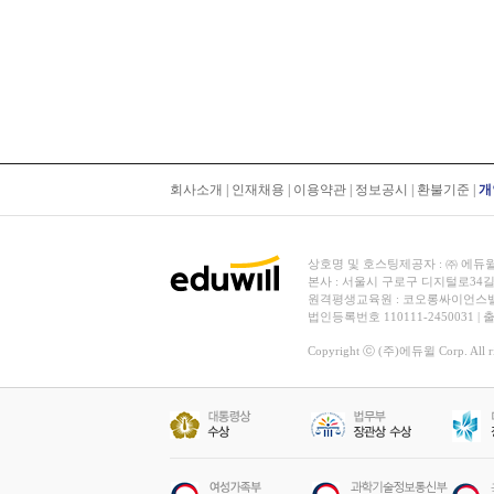
회사소개
|
인재채용
|
이용약관
|
정보공시
|
환불기준
|
개
상호명 및 호스팅제공자 : ㈜ 에듀윌 | 대
본사 : 서울시 구로구 디지털로34길
원격평생교육원 : 코오롱싸이언스밸리 2차
법인등록번호 110111-2450031 |
Copyright ⓒ (주)에듀윌 Corp. All rig