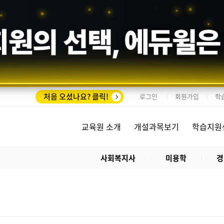
회원의 선택,
에듀윌
은
처음 오셨나요? 클릭!
로그인
회원가입
학
교육원 소개
개설과목보기
학습지원
사회복지사
미용학
경