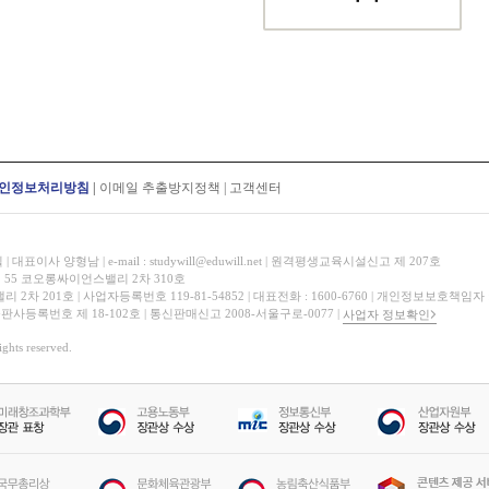
인정보처리방침
|
이메일 추출방지정책
|
고객센터
표이사 양형남 | e-mail : studywill@eduwill.net | 원격평생교육시설신고 제 207호
 55 코오롱싸이언스밸리 2차 310호
 201호 | 사업자등록번호 119-81-54852 | 대표전화 : 1600-6760 | 개인정보보호책임자
 출판사등록번호 제 18-102호 | 통신판매신고 2008-서울구로-0077 |
사업자 정보확인
hts reserved.