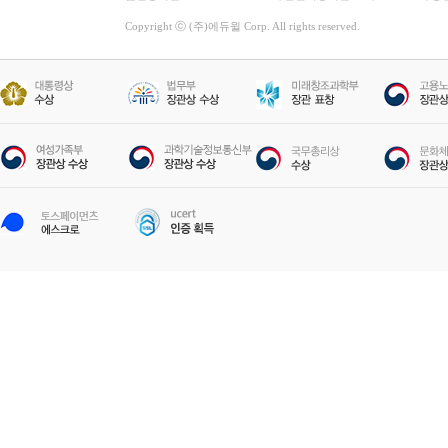
Copyright ⓒ (주)에듀윌 Corp. All rights reserved.