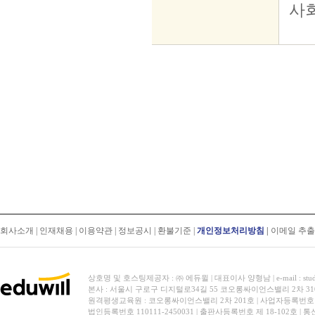
회사소개
|
인재채용
|
이용약관
|
정보공시
|
환불기준
|
개인정보처리방침
|
이메일 추
상호명 및 호스팅제공자 : ㈜ 에듀윌 | 대표이사 양형남 | e-mail : stud
본사 : 서울시 구로구 디지털로34길 55 코오롱싸이언스밸리 2차 31
원격평생교육원 : 코오롱싸이언스밸리 2차 201호 | 사업자등록번호 119-
법인등록번호 110111-2450031 | 출판사등록번호 제 18-102호 | 