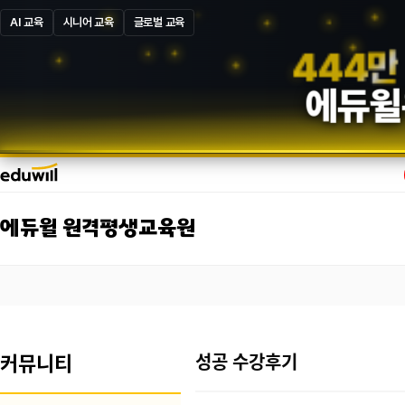
AI 교육
시니어 교육
글로벌 교육
5
6
6
만
에듀윌
에듀윌 원격평생교육원
커뮤니티
성공 수강후기