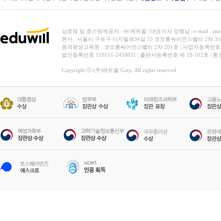
상호명 및 호스팅제공자 : ㈜ 에듀윌 | 대표이사 양형남 | e-mail : stud
본사 : 서울시 구로구 디지털로34길 55 코오롱싸이언스밸리 2차 31
원격평생교육원 : 코오롱싸이언스밸리 2차 201호 | 사업자등록번호 119-
법인등록번호 110111-2450031 | 출판사등록번호 제 18-102호 | 
Copyright ⓒ (주)에듀윌 Corp. All rights reserved.