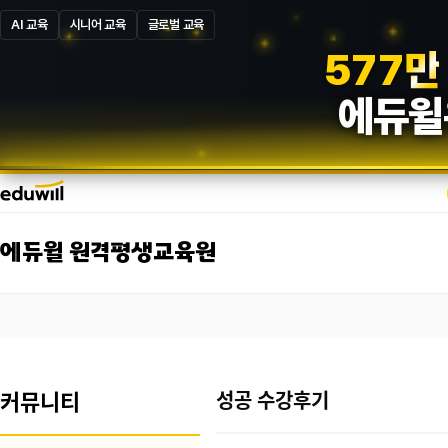
AI 교육
시니어 교육
글로벌 교육
5
8
7
만
에듀윌
에듀윌 원격평생교육원
커뮤니티
성공 수강후기