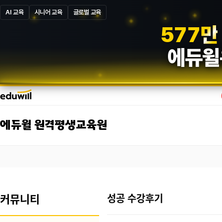
AI 교육
시니어 교육
글로벌 교육
5
8
7
만
에듀윌
에듀윌 원격평생교육원
커뮤니티
성공 수강후기