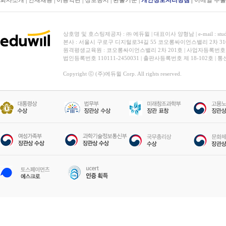
회사소개
|
인재채용
|
이용약관
|
정보공시
|
환불기준
|
개인정보처리방침
|
이메일 추
상호명 및 호스팅제공자 : ㈜ 에듀윌 | 대표이사 양형남 | e-mail : stud
본사 : 서울시 구로구 디지털로34길 55 코오롱싸이언스밸리 2차 31
원격평생교육원 : 코오롱싸이언스밸리 2차 201호 | 사업자등록번호 119-
법인등록번호 110111-2450031 | 출판사등록번호 제 18-102호 | 
Copyright ⓒ (주)에듀윌 Corp. All rights reserved.