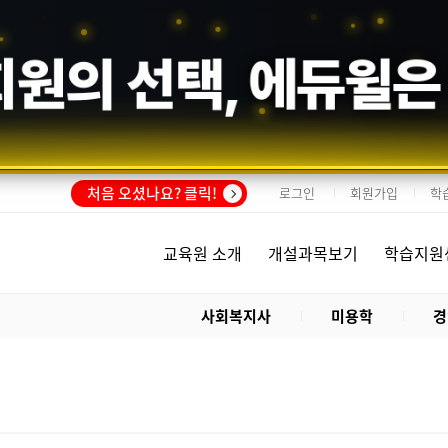
회원의 선택,
에듀윌
은
처음 오셨나요? 클릭!
로그인
회원가입
학
교육원 소개
개설과목보기
학습지원
사회복지사
미용학
경