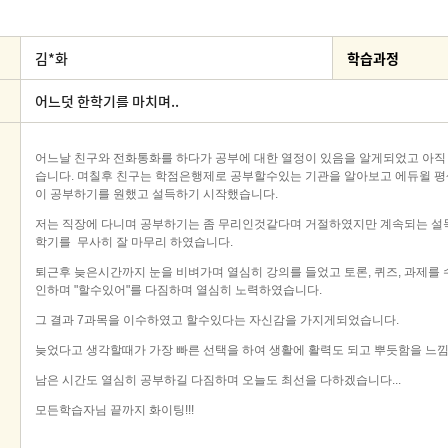
김*화
학습과정
어느덧 한학기를 마치며..