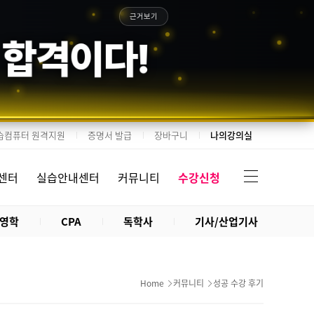
근거보기
 합격이다!
습컴퓨터 원격지원
증명서 발급
장바구니
나의강의실
센터
실습안내센터
커뮤니티
수강신청
영학
CPA
독학사
기사/산업기사
Home
커뮤니티
성공 수강 후기