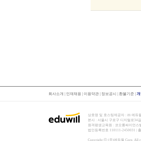
회사소개
|
인재채용
|
이용약관
|
정보공시
|
환불기준
|
개
상호명 및 호스팅제공자 : ㈜ 에듀윌 | 대
본사 : 서울시 구로구 디지털로34길
원격평생교육원 : 코오롱싸이언스밸리 2차
법인등록번호 110111-2450031 |
Copyright ⓒ (주)에듀윌 Corp. All rig