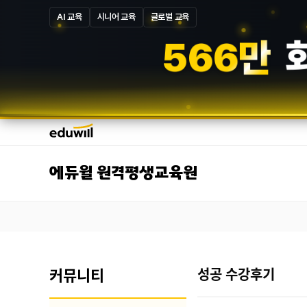
AI 교육
시니어 교육
글로벌 교육
5
8
7
만
에듀윌 원격평생교육원
커뮤니티
성공 수강후기