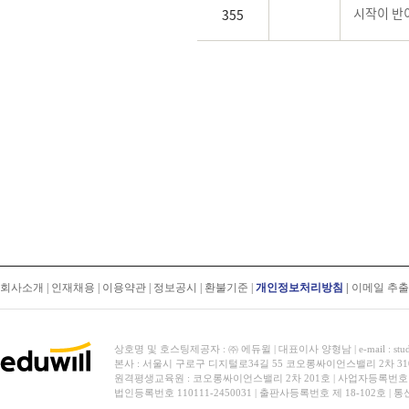
시작이 반
355
회사소개
|
인재채용
|
이용약관
|
정보공시
|
환불기준
|
개인정보처리방침
|
이메일 추
상호명 및 호스팅제공자 : ㈜ 에듀윌 | 대표이사 양형남 | e-mail : stud
본사 : 서울시 구로구 디지털로34길 55 코오롱싸이언스밸리 2차 31
원격평생교육원 : 코오롱싸이언스밸리 2차 201호 | 사업자등록번호 119-
법인등록번호 110111-2450031 | 출판사등록번호 제 18-102호 | 