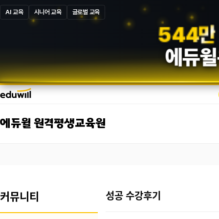
AI 교육
시니어 교육
글로벌 교육
5
8
7
만
에듀윌
에듀윌 원격평생교육원
커뮤니티
성공 수강후기