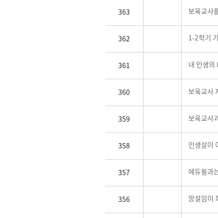
보육교사를
363
1-2학기
362
내 인생의
361
보육교사 
360
보육교사과
359
인생살이 이
358
에듀윌과는
357
망설임이 
356