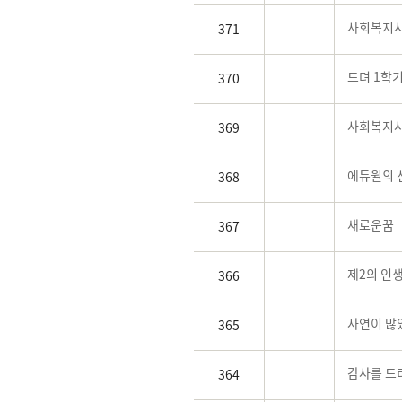
사회복지사
371
드뎌 1학기
370
사회복지사
369
에듀윌의 
368
새로운꿈
367
제2의 인
366
사연이 많았
365
감사를 드리
364