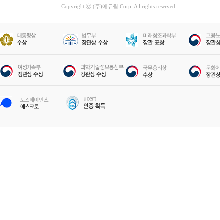
Copyright ⓒ (주)에듀윌 Corp. All rights reserved.