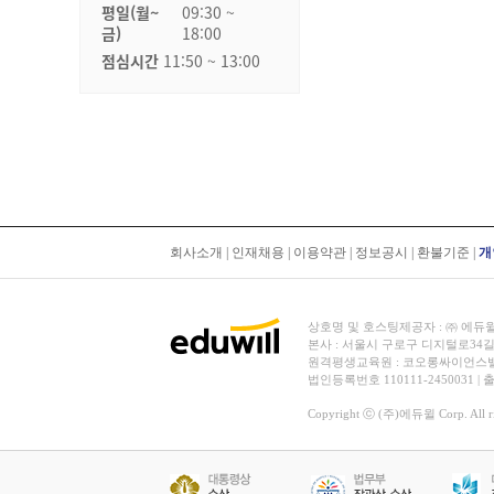
평일(월~
09:30 ~
금)
18:00
점심시간
11:50 ~ 13:00
회사소개
|
인재채용
|
이용약관
|
정보공시
|
환불기준
|
개
상호명 및 호스팅제공자 : ㈜ 에듀윌 | 대
본사 : 서울시 구로구 디지털로34길
원격평생교육원 : 코오롱싸이언스밸리 2차
법인등록번호 110111-2450031 |
Copyright ⓒ (주)에듀윌 Corp. All rig