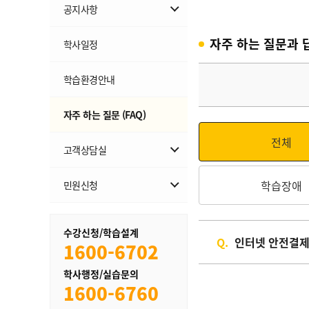
공지사항
교육원 공지
자주 하는 질문과 
학사일정
사회복지현장실습 공지
학습환경안내
자주 하는 질문 (FAQ)
전체
고객상담실
무료학습설계
학습장애
민원신청
1:1상담
민원신청
수강신청/학습설계
내역조회
Q.
인터넷 안전결제(
1600-6702
학사행정/실습문의
1600-6760