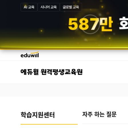
AI 교육
시니어 교육
글로벌 교육
5
8
7
만
에듀윌 원격평생교육원
학습지원센터
자주 하는 질문