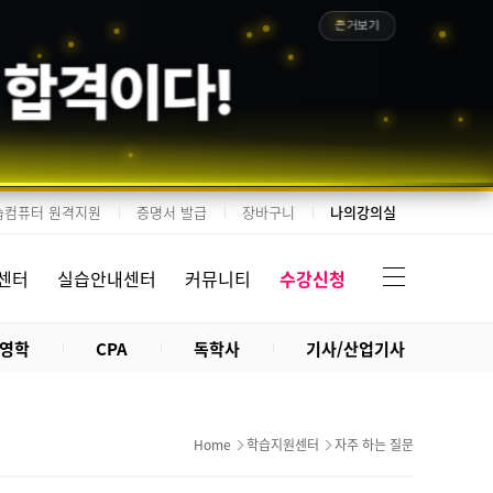
근거보기
 합격이다!
습컴퓨터 원격지원
증명서 발급
장바구니
나의강의실
센터
실습안내센터
커뮤니티
수강신청
영학
CPA
독학사
기사/산업기사
Home
학습지원센터
자주 하는 질문