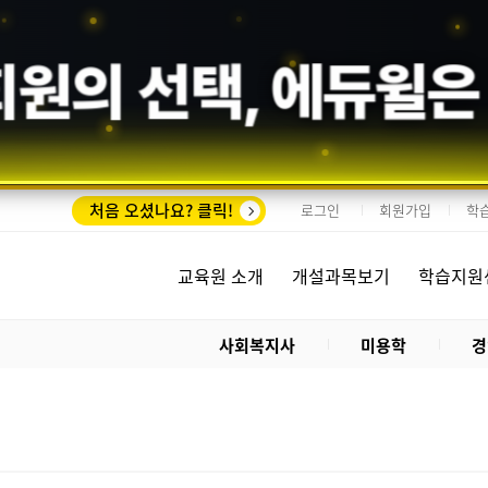
회원의 선택,
에듀윌
은
처음 오셨나요? 클릭!
로그인
회원가입
학
교육원 소개
개설과목보기
학습지원
사회복지사
미용학
경