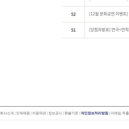
[12월 문화공연 이벤트
52
[당첨자발표] 연극<연적
51
회사소개
|
인재채용
|
이용약관
|
정보공시
|
환불기준
|
개인정보처리방침
|
이메일 추