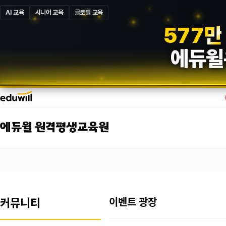
AI 교육
시니어 교육
글로벌 교육
5
8
7
만
에듀윌
에듀윌 원격평생교육원
커뮤니티
이벤트 광장