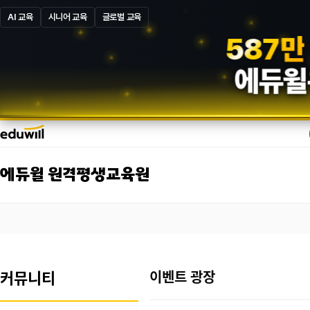
AI 교육
시니어 교육
글로벌 교육
5
8
7
만
에듀윌
에듀윌 원격평생교육원
커뮤니티
이벤트 광장