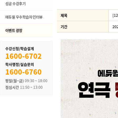
성공 수강후기
제목
[1
에듀윌 우수학습자 인터뷰
기간
20
이벤트 광장
수강신청/학습설계
1600-6702
학사행정/실습문의
1600-6760
평일(월~금)
09:30 ~ 18:00
점심시간
11:50 ~ 13:00