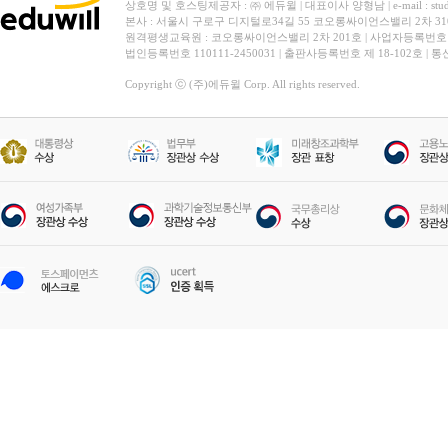
상호명 및 호스팅제공자 : ㈜ 에듀윌 | 대표이사 양형남 | e-mail : stud
본사 : 서울시 구로구 디지털로34길 55 코오롱싸이언스밸리 2차 31
원격평생교육원 : 코오롱싸이언스밸리 2차 201호 | 사업자등록번호 119-
법인등록번호 110111-2450031 | 출판사등록번호 제 18-102호 | 
Copyright ⓒ (주)에듀윌 Corp. All rights reserved.