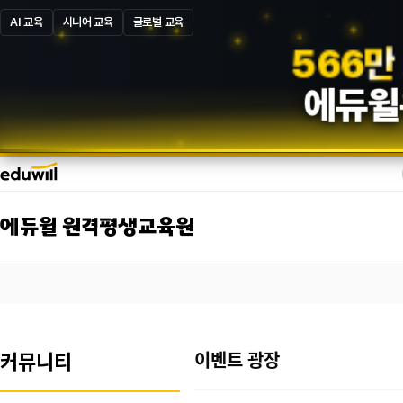
AI 교육
시니어 교육
글로벌 교육
5
8
7
만
에듀윌
에듀윌 원격평생교육원
커뮤니티
이벤트 광장