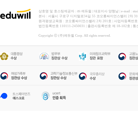
상호명 및 호스팅제공자 : ㈜ 에듀윌 | 대표이사 양형남 | e-mail : stud
본사 : 서울시 구로구 디지털로34길 55 코오롱싸이언스밸리 2차 31
원격평생교육원 : 코오롱싸이언스밸리 2차 201호 | 사업자등록번호 119-
법인등록번호 110111-2450031 | 출판사등록번호 제 18-102호 | 
Copyright ⓒ (주)에듀윌 Corp. All rights reserved.