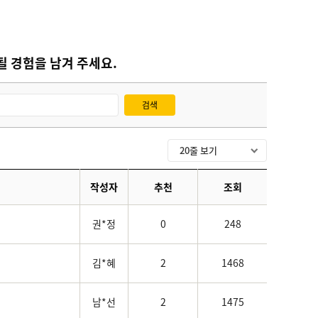
 경험을 남겨 주세요.
검색
작성자
추천
조회
권*정
0
248
김*혜
2
1468
남*선
2
1475