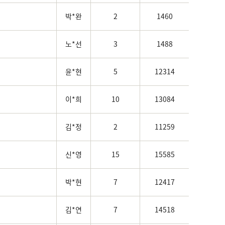
박*완
2
1460
노*선
3
1488
윤*현
5
12314
이*희
10
13084
김*정
2
11259
신*영
15
15585
박*현
7
12417
김*연
7
14518