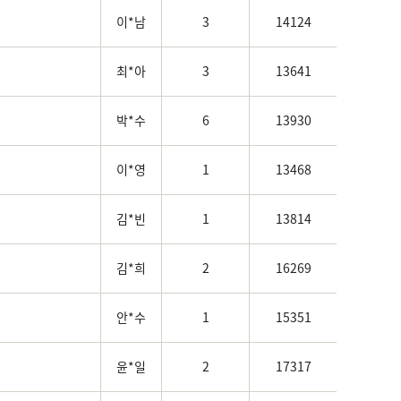
이*남
3
14124
최*아
3
13641
박*수
6
13930
이*영
1
13468
김*빈
1
13814
김*희
2
16269
안*수
1
15351
윤*일
2
17317