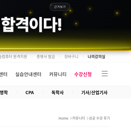
근거보기
 합격이다!
습컴퓨터 원격지원
증명서 발급
장바구니
나의강의실
센터
실습안내센터
커뮤니티
수강신청
영학
CPA
독학사
기사/산업기사
Home
커뮤니티
성공 수강 후기