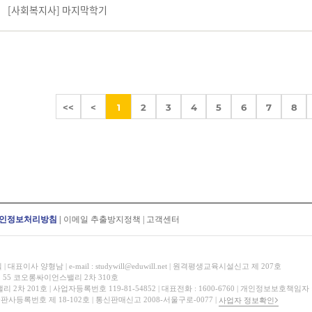
[사회복지사] 마지막학기
<<
<
1
2
3
4
5
6
7
8
인정보처리방침
|
이메일 추출방지정책
|
고객센터
표이사 양형남 | e-mail : studywill@eduwill.net | 원격평생교육시설신고 제 207호
 55 코오롱싸이언스밸리 2차 310호
 201호 | 사업자등록번호 119-81-54852 | 대표전화 : 1600-6760 | 개인정보보호책임자
 출판사등록번호 제 18-102호 | 통신판매신고 2008-서울구로-0077 |
사업자 정보확인