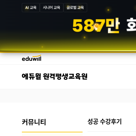
AI 교육
시니어 교육
글로벌 교육
5
8
7
만
에듀윌 원격평생교육원
커뮤니티
성공 수강후기