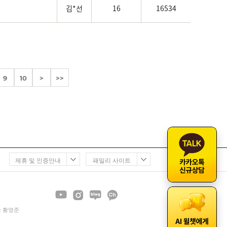
김*선
16
16534
9
10
>
>>
제휴 및 인증안내
패밀리 사이트
 : 황영준