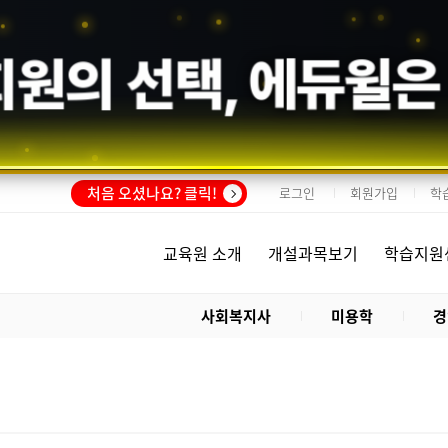
회원의 선택,
에듀윌
은
처음 오셨나요? 클릭!
로그인
회원가입
학
교육원 소개
개설과목보기
학습지원
사회복지사
미용학
경