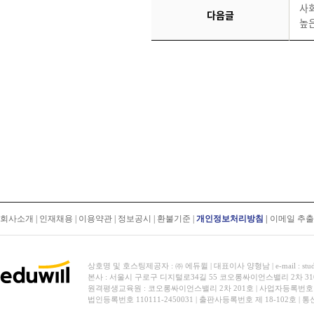
사
다음글
높
회사소개
|
인재채용
|
이용약관
|
정보공시
|
환불기준
|
개인정보처리방침
|
이메일 추
상호명 및 호스팅제공자 : ㈜ 에듀윌 | 대표이사 양형남 | e-mail : stud
본사 : 서울시 구로구 디지털로34길 55 코오롱싸이언스밸리 2차 31
원격평생교육원 : 코오롱싸이언스밸리 2차 201호 | 사업자등록번호 119-
법인등록번호 110111-2450031 | 출판사등록번호 제 18-102호 | 