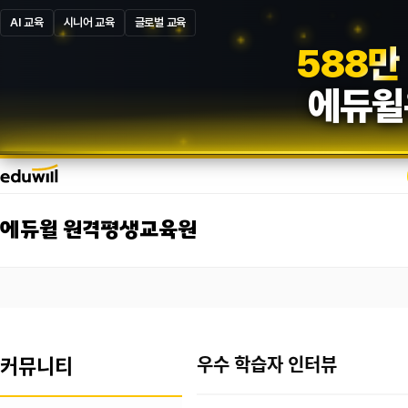
AI 교육
시니어 교육
글로벌 교육
5
8
7
만
에듀윌
에듀윌 원격평생교육원
커뮤니티
우수 학습자 인터뷰