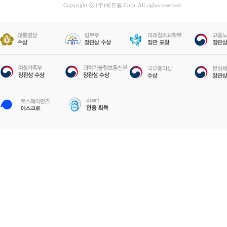
Copyright ⓒ (주)에듀윌 Corp. All rights reserved.