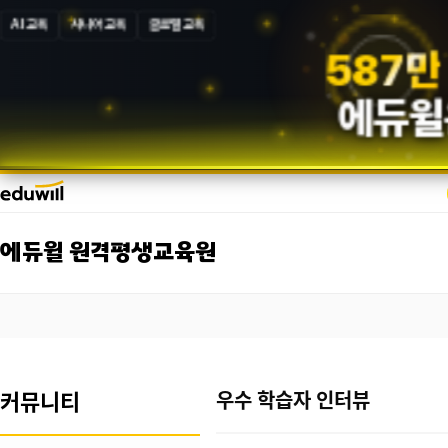
AI 교육
시니어 교육
글로벌 교육
5
8
7
만
에듀윌
에듀윌 원격평생교육원
커뮤니티
우수 학습자 인터뷰