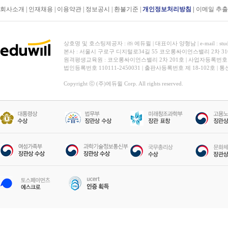
회사소개
|
인재채용
|
이용약관
|
정보공시
|
환불기준
|
개인정보처리방침
|
이메일 추
상호명 및 호스팅제공자 : ㈜ 에듀윌 | 대표이사 양형남 | e-mail : stud
본사 : 서울시 구로구 디지털로34길 55 코오롱싸이언스밸리 2차 31
원격평생교육원 : 코오롱싸이언스밸리 2차 201호 | 사업자등록번호 119-
법인등록번호 110111-2450031 | 출판사등록번호 제 18-102호 | 
Copyright ⓒ (주)에듀윌 Corp. All rights reserved.