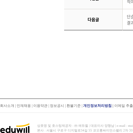
적
단
다음글
결
회사소개
|
인재채용
|
이용약관
|
정보공시
|
환불기준
|
개인정보처리방침
|
이메일 추
상호명 및 호스팅제공자 : ㈜ 에듀윌 | 대표이사 양형남 | e-mail : stud
본사 : 서울시 구로구 디지털로34길 55 코오롱싸이언스밸리 2차 31