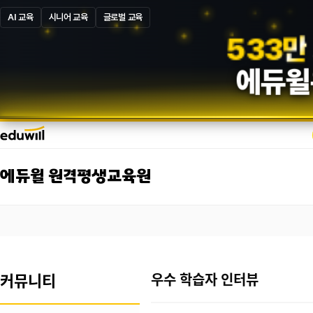
AI 교육
시니어 교육
글로벌 교육
5
8
7
만
에듀윌
에듀윌 원격평생교육원
커뮤니티
우수 학습자 인터뷰