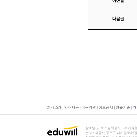
이전글
다음글
회사소개
|
인재채용
|
이용약관
|
정보공시
|
환불기준
|
개
상호명 및 호스팅제공자 : ㈜ 에듀윌 | 대
본사 : 서울시 구로구 디지털로34길