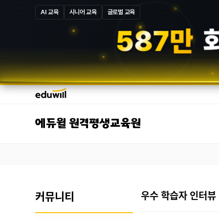
AI 교육
시니어 교육
글로벌 교육
5
8
7
만
에듀윌 원격평생교육원
커뮤니티
우수 학습자 인터뷰