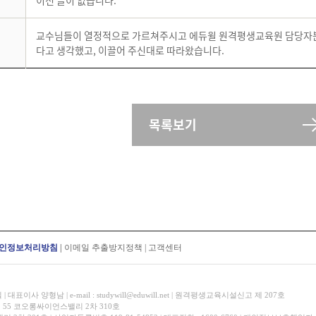
이전 글이 없습니다.
교수님들이 열정적으로 가르쳐주시고 에듀윌 원격평생교육원 담당자분들
다고 생각했고, 이끌어 주신대로 따라왔습니다.
목록보기
인정보처리방침
|
이메일 추출방지정책
|
고객센터
표이사 양형남 | e-mail : studywill@eduwill.net | 원격평생교육시설신고 제 207호
 55 코오롱싸이언스밸리 2차 310호