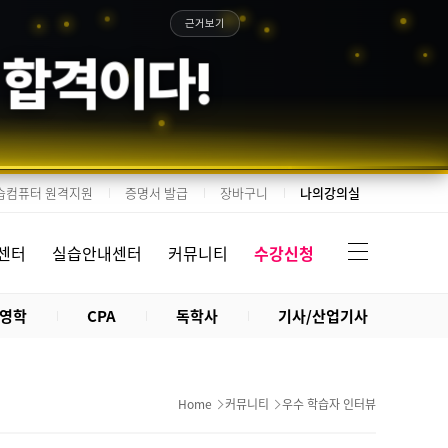
근거보기
 합격이다!
습컴퓨터 원격지원
증명서 발급
장바구니
나의강의실
센터
실습안내센터
커뮤니티
수강신청
영학
CPA
독학사
기사/산업기사
Home
커뮤니티
우수 학습자 인터뷰