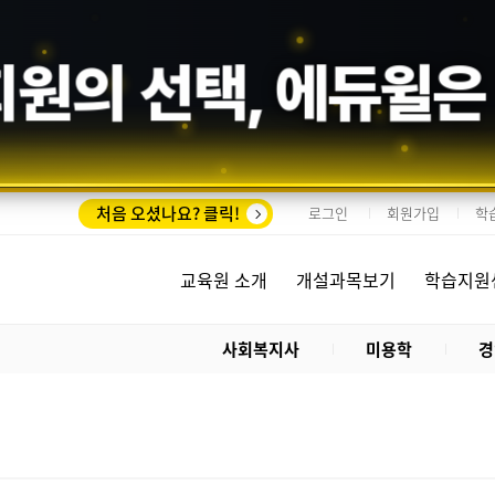
회원의 선택,
에듀윌
은
처음 오셨나요? 클릭!
로그인
회원가입
학
교육원 소개
개설과목보기
학습지원
사회복지사
미용학
경