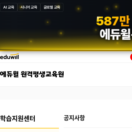
AI 교육
시니어 교육
글로벌 교육
5
8
7
만
에듀윌
에듀윌 원격평생교육원
학습지원센터
공지사항