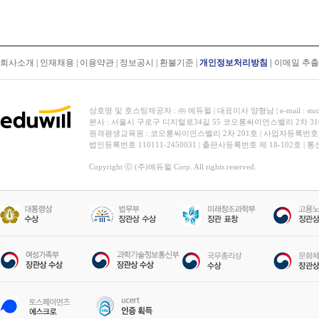
회사소개
|
인재채용
|
이용약관
|
정보공시
|
환불기준
|
개인정보처리방침
|
이메일 추
상호명 및 호스팅제공자 : ㈜ 에듀윌 | 대표이사 양형남 | e-mail : stud
본사 : 서울시 구로구 디지털로34길 55 코오롱싸이언스밸리 2차 31
원격평생교육원 : 코오롱싸이언스밸리 2차 201호 | 사업자등록번호 119-
법인등록번호 110111-2450031 | 출판사등록번호 제 18-102호 | 
Copyright ⓒ (주)에듀윌 Corp. All rights reserved.