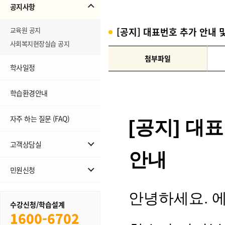
공지사항
교육원 공지
[공지] 대표번호 추가 안내 
사회복지현장실습 공지
첨부파일
학사일정
학습환경안내
자주 하는 질문 (FAQ)
고객상담실
무료학습설계
민원신청
1:1상담
민원신청
수강신청/학습설계
내역조회
1600-6702