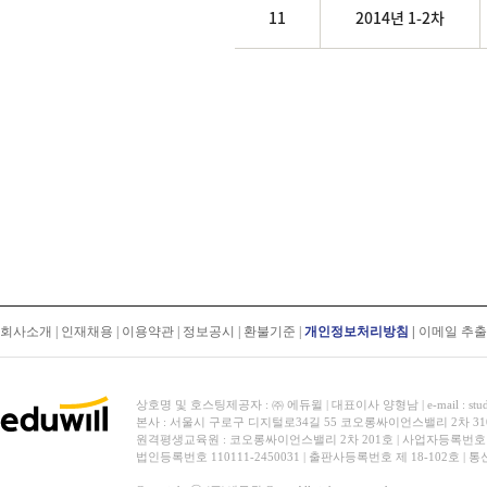
11
2014년 1-2차
회사소개
|
인재채용
|
이용약관
|
정보공시
|
환불기준
|
개인정보처리방침
|
이메일 추
상호명 및 호스팅제공자 : ㈜ 에듀윌 | 대표이사 양형남 | e-mail : stud
본사 : 서울시 구로구 디지털로34길 55 코오롱싸이언스밸리 2차 31
원격평생교육원 : 코오롱싸이언스밸리 2차 201호 | 사업자등록번호 119-
법인등록번호 110111-2450031 | 출판사등록번호 제 18-102호 | 