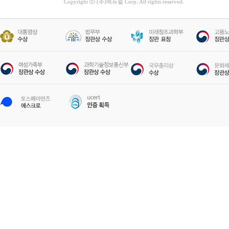
Copyright ⓒ (주)에듀윌 Corp. All rights reserved.