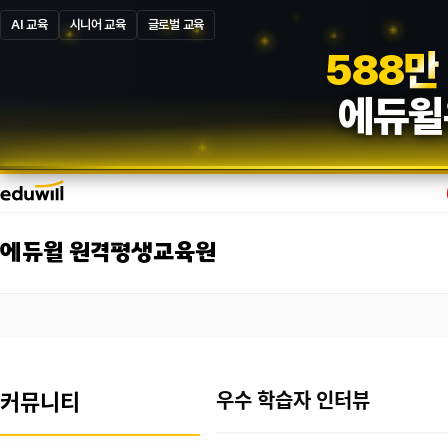
AI 교육
시니어 교육
글로벌 교육
5
8
7
만
에듀윌
에듀윌 원격평생교육원
커뮤니티
우수 학습자 인터뷰