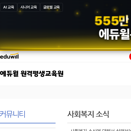
AI 교육
시니어 교육
글로벌 교육
5
8
7
만
에듀윌
에듀윌 원격평생교육원