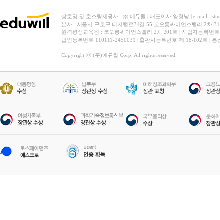
상호명 및 호스팅제공자 : ㈜ 에듀윌 | 대표이사 양형남 | e-mail : stud
본사 : 서울시 구로구 디지털로34길 55 코오롱싸이언스밸리 2차 31
원격평생교육원 : 코오롱싸이언스밸리 2차 201호 | 사업자등록번호 119-
법인등록번호 110111-2450031 | 출판사등록번호 제 18-102호 | 
Copyright ⓒ (주)에듀윌 Corp. All rights reserved.