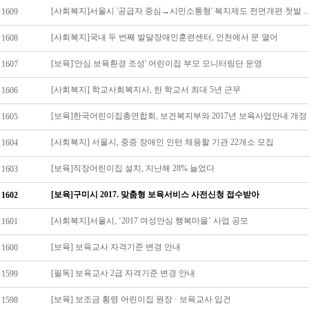
[사회복지]서울시 '공급자 중심→시민소통형' 복
1609
[사회복지]국내 두 번째 발달장애인훈련센터, 인천에서 문 열어
1608
[보육]'안심 보육환경 조성' 어린이집 부모 모니터링단 운영
1607
[사회복지] 학교사회복지사, 한 학교서 최대 5년 근무
1606
1605
[사회복지] 서울시, 중증 장애인 인턴 채용할 기관 22개소 모집
1604
[보육]직장어린이집 설치, 지난해 28% 늘었다
1603
[보육]구미시 2017. 맞춤형 보육서비스 사전신청 접수받아
1602
[사회복지]서울시, ‘2017 여성안심 행복마을’ 사업 공모
1601
[보육] 보육교사 자격기준 변경 안내
1600
[필독] 보육교사 2급 자격기준 변경 안내
1599
[보육] 보조금 횡령 어린이집 원장 · 보육교사 입건
1598