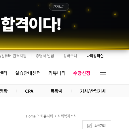
근거보기
 합격이다!
습컴퓨터 원격지원
증명서 발급
장바구니
나의강의실
센터
실습안내센터
커뮤니티
수강신청
영학
CPA
독학사
기사/산업기사
Home
커뮤니티
사회복지소식