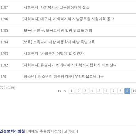
[사회복지] 사회복지사 고용안정대책 절실
1597
[사회복지] 대구시, 사회복지직 지방공무원 시험계획 공고
1596
[보육] 무안군, 보육교직원 힐링 워크숍 개최
1595
[보육] 보육교사 대상 아동학대 예방 특별교육
1594
[사회복지] '사회복지 어떻게 할 것인가'
1593
[사회복지] 유권자가 깨어나야 사회복지사협회가 바로 선다
1592
[청소년] [청소년이 행복한 대구] 우리마을교육나눔
1591
770
(9/89)
1
2
3
4
5
6
7
8
9
1
인정보처리방침
|
이메일 추출방지정책
|
고객센터