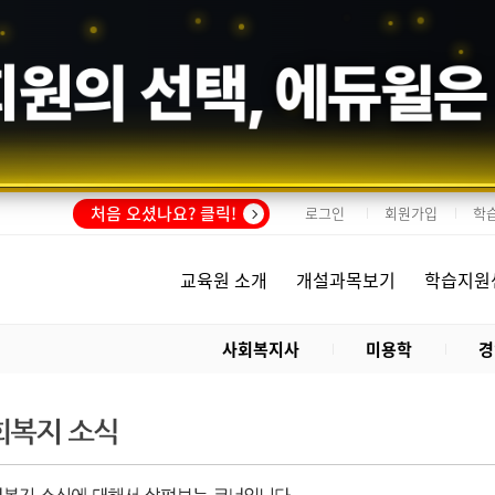
회원의 선택,
에듀윌
은
처음 오셨나요? 클릭!
로그인
회원가입
학
교육원 소개
개설과목보기
학습지원
사회복지사
미용학
경