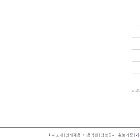
total
1
회사소개
|
인재채용
|
이용약관
|
정보공시
|
환불기준
|
개