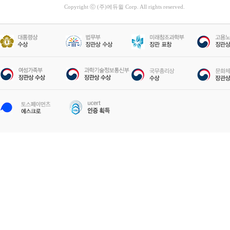
Copyright ⓒ (주)에듀윌 Corp. All rights reserved.