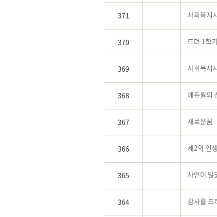
사회복지사
371
드뎌 1학기
370
사회복지사
369
에듀윌의 
368
새로운꿈
367
제2의 인
366
사연이 많았
365
감사를 드리
364