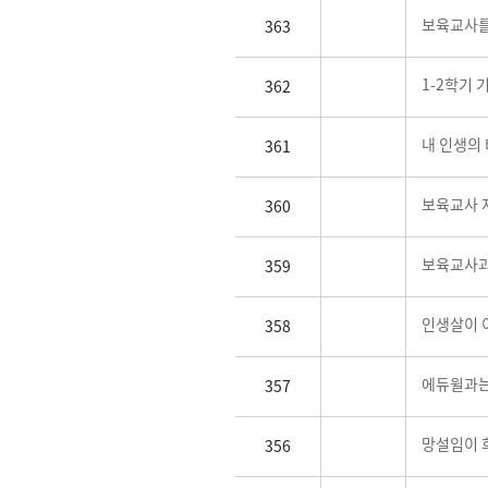
보육교사를
363
1-2학기
362
내 인생의
361
보육교사 
360
보육교사과
359
인생살이 이
358
에듀윌과는
357
망설임이 
356