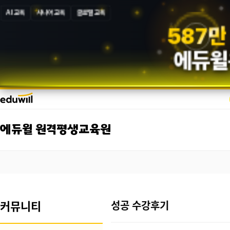
AI 교육
시니어 교육
글로벌 교육
5
8
7
만
에듀윌
에듀윌 원격평생교육원
커뮤니티
성공 수강후기