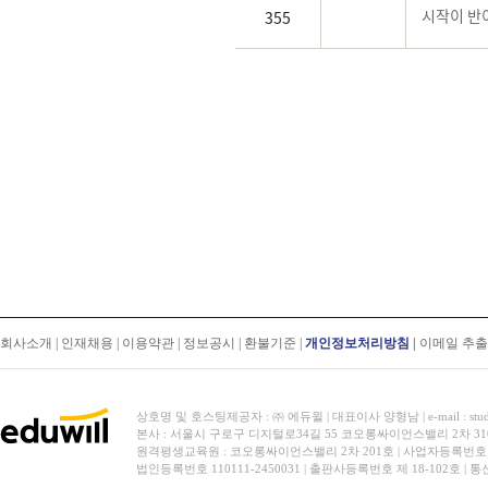
시작이 반
355
회사소개
|
인재채용
|
이용약관
|
정보공시
|
환불기준
|
개인정보처리방침
|
이메일 추
상호명 및 호스팅제공자 : ㈜ 에듀윌 | 대표이사 양형남 | e-mail : stud
본사 : 서울시 구로구 디지털로34길 55 코오롱싸이언스밸리 2차 31
원격평생교육원 : 코오롱싸이언스밸리 2차 201호 | 사업자등록번호 119-
법인등록번호 110111-2450031 | 출판사등록번호 제 18-102호 | 