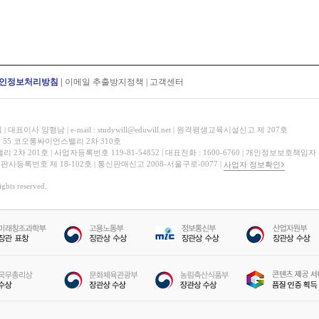
인정보처리방침
|
이메일 추출방지정책
|
고객센터
표이사 양형남 | e-mail : studywill@eduwill.net | 원격평생교육시설신고 제 207호
 55 코오롱싸이언스밸리 2차 310호
 201호 | 사업자등록번호 119-81-54852 | 대표전화 : 1600-6760 | 개인정보보호책임자
 출판사등록번호 제 18-102호 | 통신판매신고 2008-서울구로-0077 |
사업자 정보확인
hts reserved.