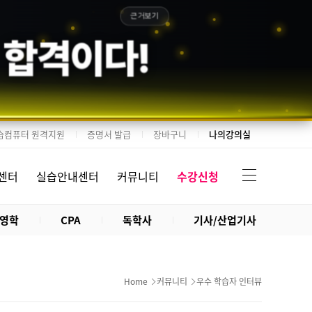
근거보기
 합격이다!
습컴퓨터 원격지원
증명서 발급
장바구니
나의강의실
센터
실습안내센터
커뮤니티
수강신청
영학
CPA
독학사
기사/산업기사
Home
커뮤니티
우수 학습자 인터뷰