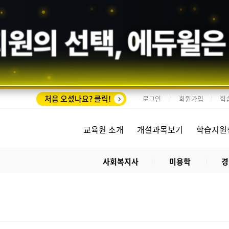
회원의 선택,
에듀윌
은
처음 오셨나요? 클릭!
로그인
회원가입
학
교육원 소개
개설과목보기
학습지원
사회복지사
미용학
경