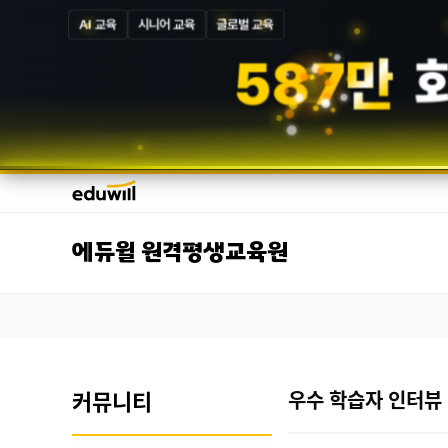
AI 교육
시니어 교육
글로벌 교육
5
8
7
만
에듀윌 원격평생교육원
커뮤니티
우수 학습자 인터뷰