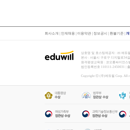
회사소개
|
인재채용
|
이용약관
|
정보공시
|
환불기준
|
개
상호명 및 호스팅제공자 : ㈜ 에듀윌 | 대
본사 : 서울시 구로구 디지털로34길
원격평생교육원 : 코오롱싸이언스밸리 2차
법인등록번호 110111-2450031 |
Copyright ⓒ (주)에듀윌 Corp. All rig