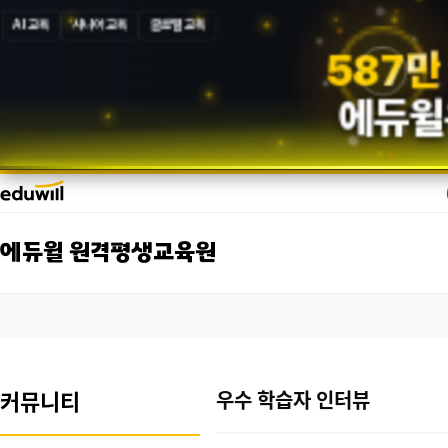
AI 교육
시니어 교육
글로벌 교육
5
8
7
만
에듀윌
에듀윌 원격평생교육원
커뮤니티
우수 학습자 인터뷰