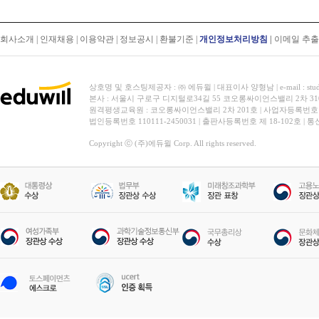
회사소개
|
인재채용
|
이용약관
|
정보공시
|
환불기준
|
개인정보처리방침
|
이메일 추
상호명 및 호스팅제공자 : ㈜ 에듀윌 | 대표이사 양형남 | e-mail : stud
본사 : 서울시 구로구 디지털로34길 55 코오롱싸이언스밸리 2차 31
원격평생교육원 : 코오롱싸이언스밸리 2차 201호 | 사업자등록번호 119-
법인등록번호 110111-2450031 | 출판사등록번호 제 18-102호 | 
Copyright ⓒ (주)에듀윌 Corp. All rights reserved.